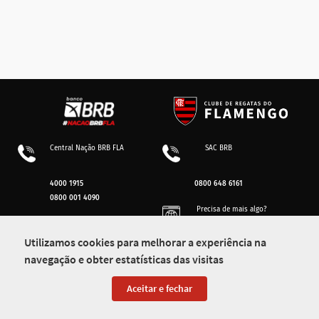
Central Nação BRB FLA
SAC BRB
4000 1915
0800 648 6161
0800 001 4090
Precisa de mais algo?
Utilizamos cookies para melhorar a experiência na
nacaobrbfla.brb.com.br
Ouvidoria BRB
navegação e obter estatísticas das visitas
Perguntas frequentes
Sobre o programa
Aceitar e fechar
0800 642 1105
Regulamentos
v.7.0.06.03